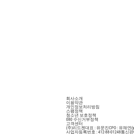
회사소개
이용약관
개인정보처리방침
스팸정책
청소년 보호정책
080 수신거부정책
고객센터
(주)리드젠
대표 : 유문진
CPO : 유채연(y
사업자등록번호 : 412-88-01248
통신판매