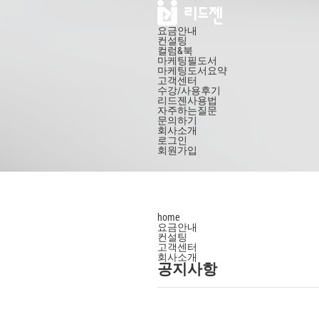
요금안내
컨설팅
컬럼&북
마케팅필도서
마케팅도서요약
고객센터
수강/사용후기
리드젠사용법
자주하는질문
문의하기
회사소개
로그인
회원가입
home
요금안내
컨설팅
고객센터
회사소개
공지사항