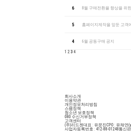
6
8월 구매전환율 향상을 위
5
홈페이지제작을 앞둔 고객
4
6월 공동구매 공지
1
2
3
4
회사소개
이용약관
개인정보처리방침
스팸정책
청소년 보호정책
080 수신거부정책
고객센터
(주)리드젠
대표 : 유문진
CPO : 유채연(y
사업자등록번호 : 412-88-01248
통신판매