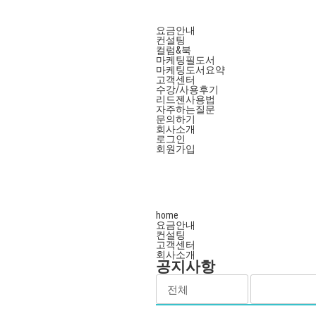
요금안내
컨설팅
컬럼&북
마케팅필도서
마케팅도서요약
고객센터
수강/사용후기
리드젠사용법
자주하는질문
문의하기
회사소개
로그인
회원가입
home
요금안내
컨설팅
고객센터
회사소개
공지사항